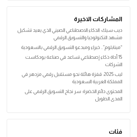
k
c
e
e
المشاركات الاخيرة
dI
b
ديب سيك: الذكاء الاصطناعي الصيني الذي يعيد تشكيل
n
o
مشهد التكنولوجيا والتسويق الرقمي
o
“مينابلوم”.. خبراء ومبدعو التسويق الرقمي بالسعودية
k
15 أداة ذكاء إصطناعي تساعد في صناعة بودكاست
الشركات
ليب 2025: قفزة هائلة نحو مستقبل رقمي مزدهر في
المملكة العربية السعودية
المحتوى دائم الخضرة: سر نجاح التسويق الرقمي على
المدى الطويل
فئات