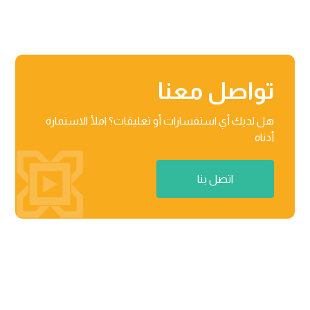
تواصل معنا
هل لديك أي استفسارات أو تعليقات؟ املأ الاستمارة
أدناه
اتصل بنا
منطقة راكز للأعمال، المنطقة الحرة 03-201-B/مركز الأعمال

02 رأس الخیمة، دولة الإمارات العربیة المتحدة
٨٧١٢ عثمان بن عفان، حي النرجس الریاض، المملكة العربیة
