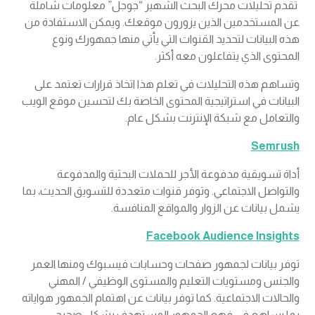
تقدم تحليلات محرك البحث الشهير “جوجل” معلومات شاملة
عن المستخدمين الذين يزورون موقعك. ويمكن الاستفادة من
هذه البيانات لتحديد القنوات التي يأتي منها جمهورك ونوع
المحتوى الذي يتفاعلون معه أكثر.
وتساهم هذه التحليلات في تعلم هذا اتخاذ قرارات تعتمد على
البيانات في استراتيجية المحتوى الخاصة بك لتحسين موقع الويب
والتعامل مع شبكة الإنترنت بشكل عام.
Semrush
أداة تسويقية مدفوعة الأجر للحملات البحثية والمدفوعة
والتواصل الاجتماعي. وتوفر قنوات متعددة للتسويق الحديث، بما
يشمل بيانات عن الزوار والمواقع المنافسة.
Facebook Audience Insights
توفر بيانات لجمهور صفحات وحسابات فيسبوك ومنها العمر
والجنس ومستويات التعليم والمستوى الوظيفي / المهني
والحالات الاجتماعية. كما توفر بيانات عن اهتمام الجمهور هواياته
بما يساهم في فهم الجمهور المستهدف بشكل صحيح.