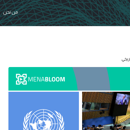
من نحن
اريخي