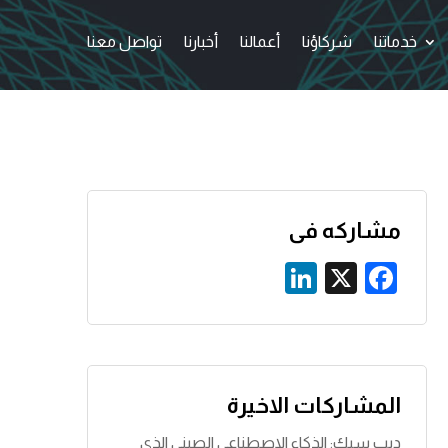
خدماتنا
شركاؤنا
أعمالنا
أخبارنا
تواصل معنا
مشاركه فى
Li
X
F
n
a
k
c
e
e
dI
b
المشاركات الاخيرة
n
o
ديب سيك: الذكاء الاصطناعي الصيني الذي