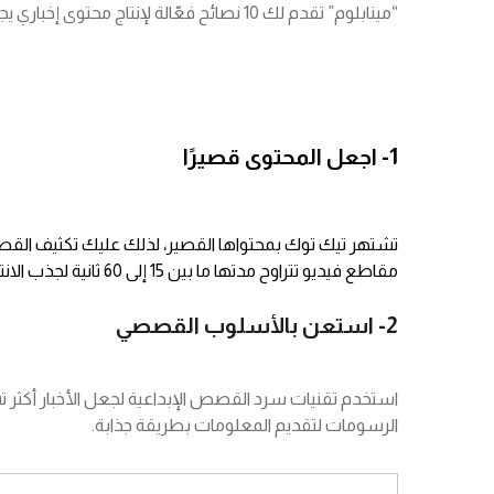
“مينابلوم” تقدم لك 10 نصائح فعّالة لإنتاج محتوى إخباري يجذب انتباه الشباب على تيك توك:
1- اجعل المحتوى قصيرًا
تشتهر تيك توك بمحتواها القصير، لذلك عليك تكثيف الق
مقاطع فيديو تتراوح مدتها ما بين 15 إلى 60 ثانية لجذب الانتباه والحفاظ عليه.
2- استعن بالأسلوب القصصي
استخدم تقنيات سرد القصص الإبداعية لجعل الأخبار أكثر تشو
الرسومات لتقديم المعلومات بطريقة جذابة.