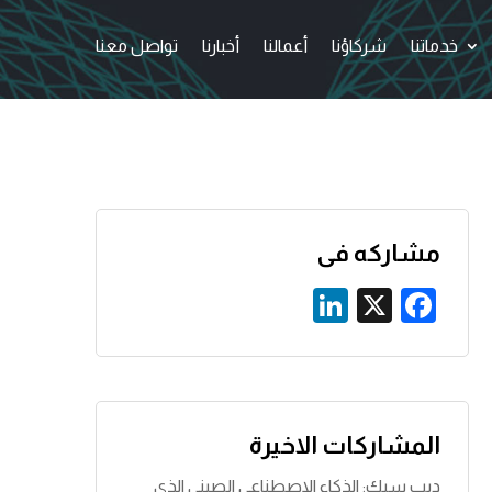
خدماتنا
شركاؤنا
أعمالنا
أخبارنا
تواصل معنا
مشاركه فى
Li
X
F
n
a
k
c
e
e
dI
b
المشاركات الاخيرة
n
o
ديب سيك: الذكاء الاصطناعي الصيني الذي