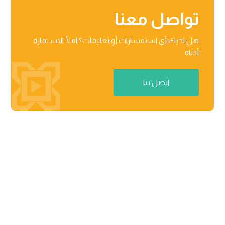
تواصل معنا
هل لديك أي استفسارات أو تعليقات؟ املأ الاستمارة
أدناه
اتصل بنا
منطقة راكز للأعمال، المنطقة الحرة 03-201-B/مركز الأعمال

02 رأس الخیمة، دولة الإمارات العربیة المتحدة
٨٧١٢ عثمان بن عفان، حي النرجس الریاض، المملكة العربیة

السعودیة
contact@menabloom.com

+966 55 242 3502
