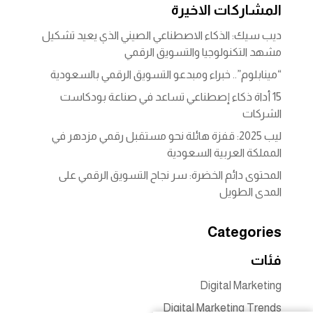
e
e
المشاركات الاخيرة
dI
b
ديب سيك: الذكاء الاصطناعي الصيني الذي يعيد تشكيل
n
o
مشهد التكنولوجيا والتسويق الرقمي
o
“مينابلوم”.. خبراء ومبدعو التسويق الرقمي بالسعودية
k
15 أداة ذكاء إصطناعي تساعد في صناعة بودكاست
الشركات
ليب 2025: قفزة هائلة نحو مستقبل رقمي مزدهر في
المملكة العربية السعودية
المحتوى دائم الخضرة: سر نجاح التسويق الرقمي على
المدى الطويل
Categories
فئات
Digital Marketing
Digital Marketing Trends