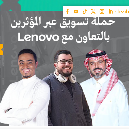
حملة الندوة عبر الإنترنت “أعمال أذكى مع لينوفو”