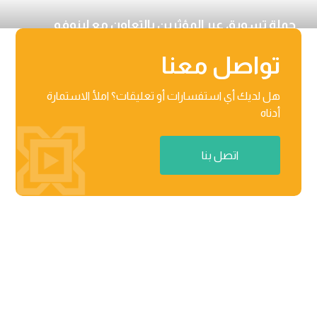
حملة تسويق عبر المؤثرين بالتعاون مع لينوفو
السعودية
تواصل معنا
هل لديك أي استفسارات أو تعليقات؟ املأ الاستمارة
أدناه
اتصل بنا
منطقة راكز للأعمال، المنطقة الحرة 03-201-B/مركز الأعمال

02 رأس الخیمة، دولة الإمارات العربیة المتحدة
٨٧١٢ عثمان بن عفان، حي النرجس الریاض، المملكة العربیة

السعودیة