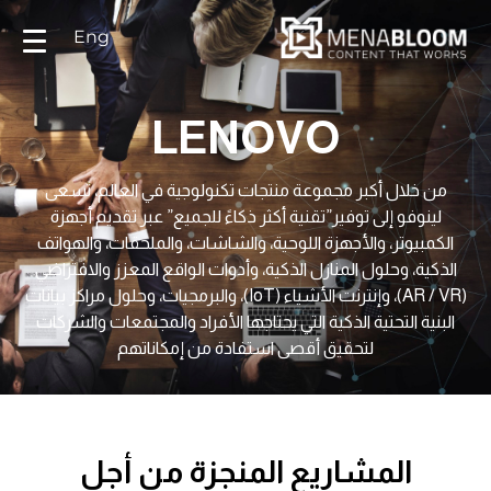
LENOVO
من خلال أكبر مجموعة منتجات تكنولوجية في العالم، تسعى
لينوفو إلى توفير”تقنية أكثر ذكاءً للجميع” عبر تقديم أجهزة
الكمبيوتر، والأجهزة اللوحية، والشاشات، والملحقات، والهواتف
الذكية، وحلول المنازل الذكية، وأدوات الواقع المعزز والافتراضي
(AR / VR)، وإنترنت الأشياء (IoT)، والبرمجيات، وحلول مراكز بيانات
البنية التحتية الذكية التي يحتاجها الأفراد والمجتمعات والشركات
لتحقيق أقصى استفادة من إمكاناتهم
المشاريع المنجزة من أجل