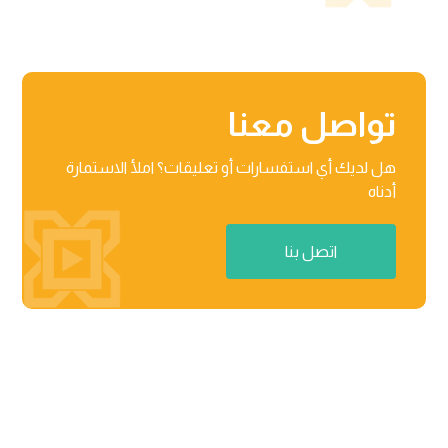
تواصل معنا
هل لديك أي استفسارات أو تعليقات؟ املأ الاستمارة
أدناه
اتصل بنا
منطقة راكز للأعمال، المنطقة الحرة 03-201-B/مركز الأعمال

02 رأس الخیمة، دولة الإمارات العربیة المتحدة
٨٧١٢ عثمان بن عفان، حي النرجس الریاض، المملكة العربیة
