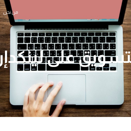
من نحن
تسويق على لينكدإ