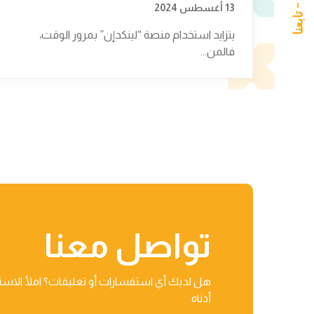
13 أغسطس 2024
يتزايد استخدام منصة “لينكدإن” بمرور الوقت،
فالمن...
تواصل معنا
هل لديك أي استفسارات أو تعليقات؟ املأ الاست
أدناه