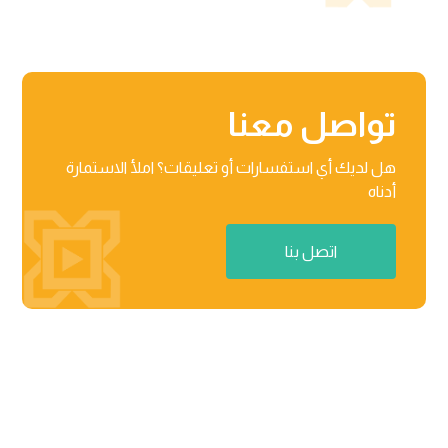
تواصل معنا
هل لديك أي استفسارات أو تعليقات؟ املأ الاستمارة
أدناه
اتصل بنا
منطقة راكز للأعمال، المنطقة الحرة 03-201-B/مركز الأعمال

02 رأس الخیمة، دولة الإمارات العربیة المتحدة
٨٧١٢ عثمان بن عفان، حي النرجس الریاض، المملكة العربیة
