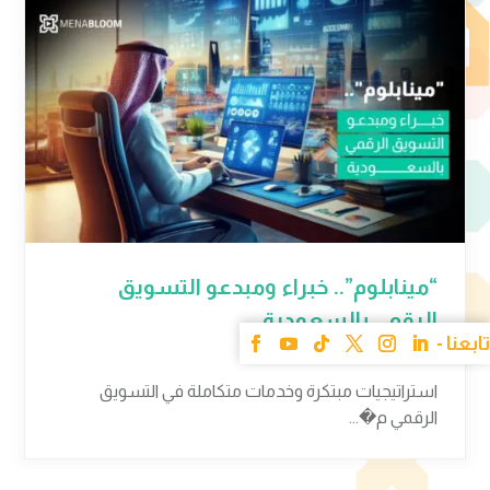
“مينابلوم”.. خبراء ومبدعو التسويق
الرقمي بالسعودية
10 مارس 2025
استراتيجيات مبتكرة وخدمات متكاملة في التسويق
الرقمي م�...