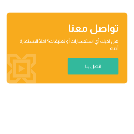
تواصل معنا
هل لديك أي استفسارات أو تعليقات؟ املأ الاستمارة
أدناه
اتصل بنا
منطقة راكز للأعمال، المنطقة الحرة 03-201-B/مركز الأعمال

02 رأس الخیمة، دولة الإمارات العربیة المتحدة
٨٧١٢ عثمان بن عفان، حي النرجس الریاض، المملكة العربیة

السعودیة