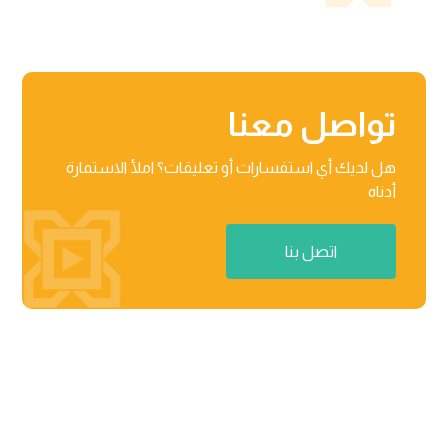
تواصل معنا
هل لديك أي استفسارات أو تعليقات؟ املأ الاستمارة
أدناه
اتصل بنا
منطقة راكز للأعمال، المنطقة الحرة 03-201-B/مركز الأعمال

02 رأس الخیمة، دولة الإمارات العربیة المتحدة
٨٧١٢ عثمان بن عفان، حي النرجس الریاض، المملكة العربیة
