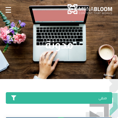
مدونة
منقي