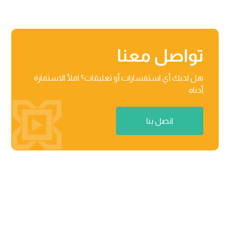
تواصل معنا
هل لديك أي استفسارات أو تعليقات؟ املأ الاستمارة
أدناه
اتصل بنا
منطقة راكز للأعمال، المنطقة الحرة 03-201-B/مركز الأعمال

02 رأس الخیمة، دولة الإمارات العربیة المتحدة
٨٧١٢ عثمان بن عفان، حي النرجس الریاض، المملكة العربیة

السعودیة