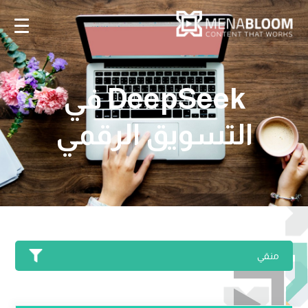
DeepSeek في
التسويق الرقمي
منقي