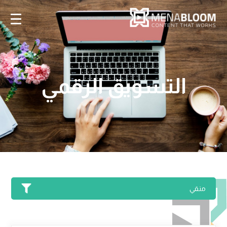
التسويق الرقمي
منقي