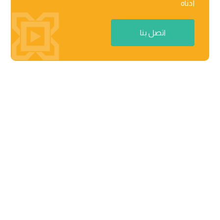
أدناه
اتصل بنا
منطقة راكز للأعمال، المنطقة الحرة 03-201-B/مركز الأعمال

02 رأس الخیمة، دولة الإمارات العربیة المتحدة
٨٧١٢ عثمان بن عفان، حي النرجس الریاض، المملكة العربیة

السعودیة
contact@menabloom.com

+966 55 242 3502

+971 7 2031411

روابط سريعة